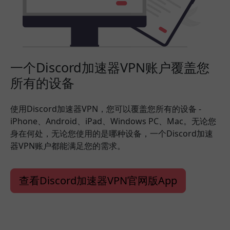
一个Discord加速器VPN账户覆盖您
所有的设备
使用Discord加速器VPN，您可以覆盖您所有的设备 -
iPhone、Android、iPad、Windows PC、Mac。无论您
身在何处，无论您使用的是哪种设备，一个Discord加速
器VPN账户都能满足您的需求。
查看Discord加速器VPN官网版App