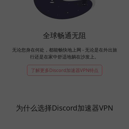
全球畅通无阻
无论您身在何处，都能畅快地上网 - 无论是在外出旅
行还是在家中舒适地躺在沙发上。
了解更多Discord加速器VPN特点
为什么选择Discord加速器VPN