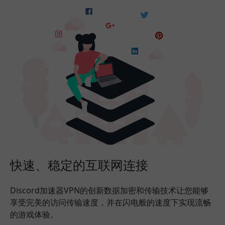
快速、稳定的互联网连接
Discord加速器VPN的创新数据加密和传输技术让您能够
享受完美的访问传输速度，并在闪电般的速度下实现流畅
的游戏体验。