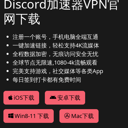
Discord加速器VPN官
网下载
注册一个账号，手机电脑全端互通
一键加速链接，轻松支持4K流媒体
全程数据加密，无痕访问安全无忧
全球节点无限速,1080-4k流畅观看
完美支持游戏，社交媒体等各类App
每日签到打卡都有免费时间
iOS下载
安卓下载
Win8-11 下载
Mac下载