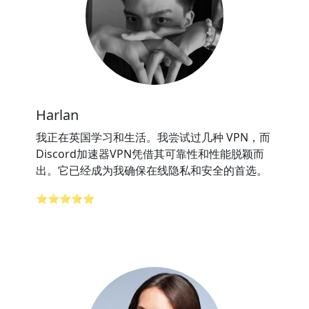
Harlan
我正在英国学习和生活。我尝试过几种 VPN，而
Discord加速器VPN凭借其可靠性和性能脱颖而
出。它已经成为我确保在线隐私和安全的首选。
⭐⭐⭐⭐⭐