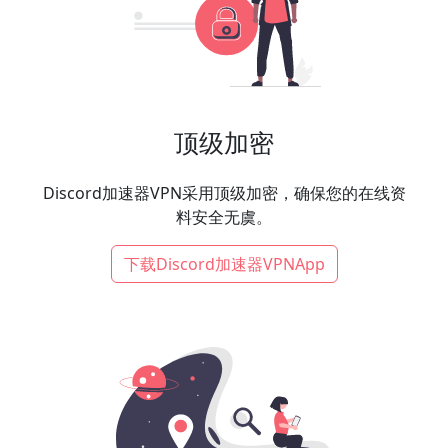
顶级加密
Discord加速器VPN采用顶级加密，确保您的在线资
料安全无虞。
下载Discord加速器VPNApp