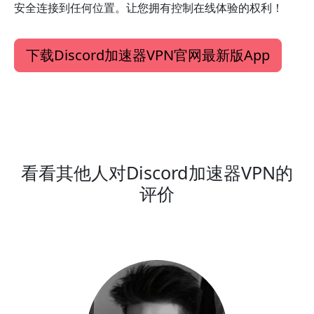
安全连接到任何位置。让您拥有控制在线体验的权利！
下载Discord加速器VPN官网最新版App
看看其他人对Discord加速器VPN的
评价