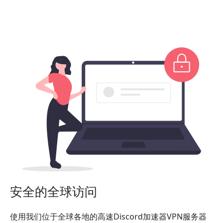
安全的全球访问
使用我们位于全球各地的高速Discord加速器VPN服务器