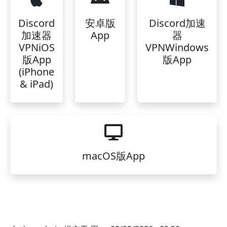
Discord
安卓版
Discord加速
加速器
App
器
VPNiOS
VPNWindows
版App
版App
(iPhone
& iPad)
macOS版App